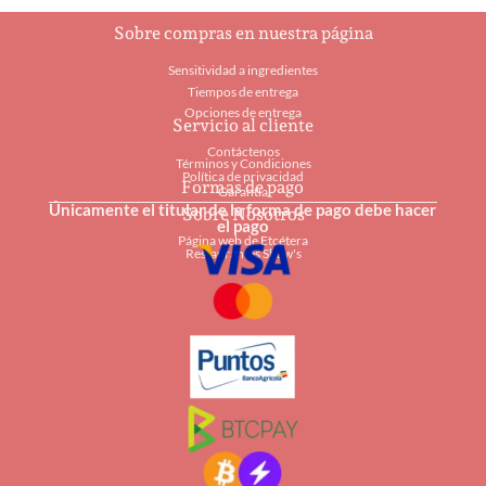
Las
Las
Sobre compras en nuestra página
opciones
opcio
Sensitividad a ingredientes
se
se
Tiempos de entrega
Opciones de entrega
pueden
pued
Servicio al cliente
Contáctenos
elegir
elegir
Términos y Condiciones
Política de privacidad
Formas de pago
en
en
Garantía
Únicamente el titular de la forma de pago debe hacer
Sobre Nosotros
la
la
el pago
Página web de Etcétera
página
págin
Restaurantes Shaw's
de
de
producto
produ