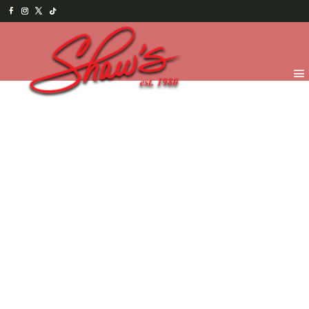
Inicio
/
Gelato
/ Vainilla