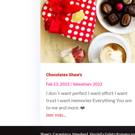
Chocolates Shaw’s
Feb 23, 2022
|
Valentine's 2022
I don´t want perfect I want effort I want
trust I want memories Everything You are
to me and more. ❤️
leer más...
Shaw's, Cacaoterra, Mayaland, Xiquipil y Gelato Romano son