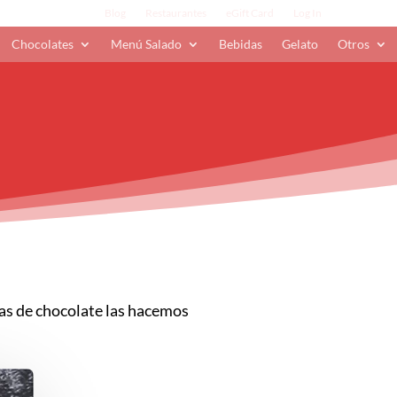
Blog
Restaurantes
eGift Card
Log In
Chocolates
Menú Salado
Bebidas
Gelato
Otros
uras de chocolate las hacemos