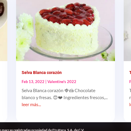
Selva Blanca corazón
Feb 13, 2022
|
Valentine's 2022
Selva Blanca corazón 🍓🍰 Chocolate
blanco y fresas. 😍❤️ Ingredientes frescos,...
leer más...
 marcas registradas propiedad de Etcétera, S.A. de C.V.