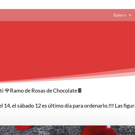
Bakery
e ti 🌹Ramo de Rosas de Chocolate🍫
l 14, el sábado 12 es último día para ordenarlo.‼️‼️ Las fig