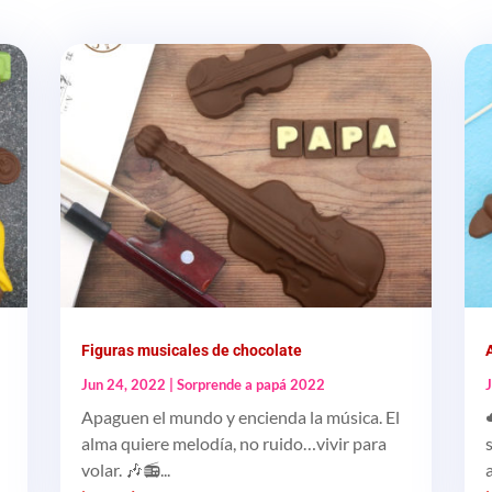
Figuras musicales de chocolate
Jun 24, 2022
|
Sorprende a papá 2022
Apaguen el mundo y encienda la música. El
alma quiere melodía, no ruido…vivir para
volar. 🎶📻...