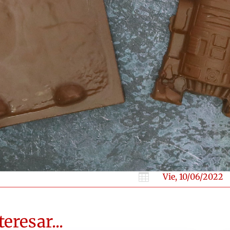

Vie, 10/06/2022
eresar...