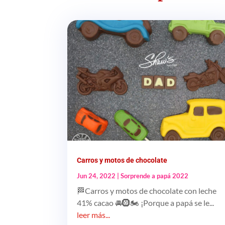
Carros y motos de chocolate
Jun 24, 2022
|
Sorprende a papá 2022
🏁Carros y motos de chocolate con leche
41% cacao 🚘🛞🏍️ ¡Porque a papá se le...
leer más...