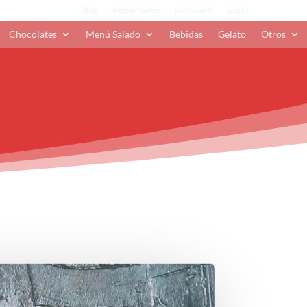
Blog
Restaurantes
eGift Card
Log In
Chocolates
Menú Salado
Bebidas
Gelato
Otros