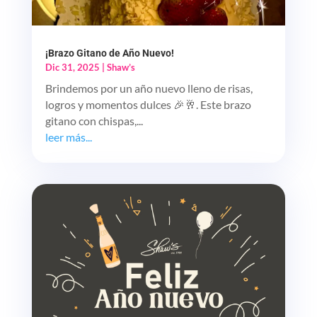
¡Brazo Gitano de Año Nuevo!
Dic 31, 2025
|
Shaw’s
Brindemos por un año nuevo lleno de risas,
logros y momentos dulces 🎉🥂. Este brazo
gitano con chispas,...
leer más...