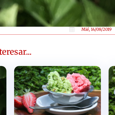

Mié, 14/08/2019
eresar...