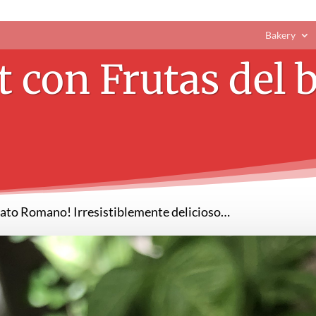
Bakery
t con Frutas del 
lato Romano! Irresistiblemente delicioso…