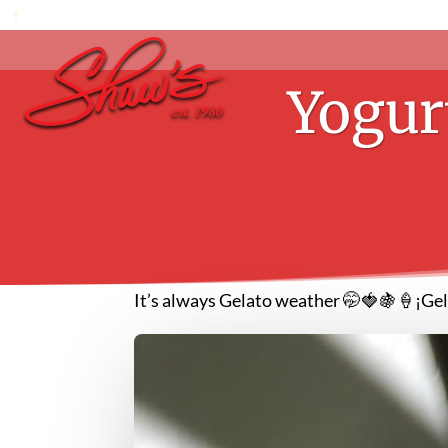
Yogur
It’s always Gelato weather 🤭🍓🍇🍦¡Ge