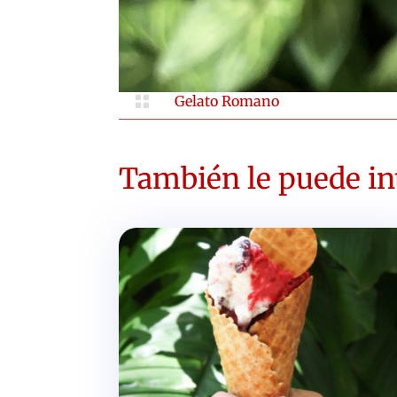

Gelato Romano
También le puede int