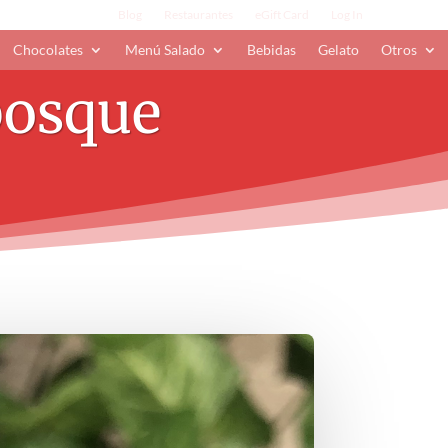
Blog
Restaurantes
eGift Card
Log In
Chocolates
Menú Salado
Bebidas
Gelato
Otros
bosque