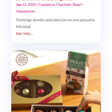
Ago 31, 2025
|
Cacaoterra
,
Chocolate
,
Shaw's
Chocolaterie
Domingo donde cada elección es una pequeña
felicidad.
leer más...