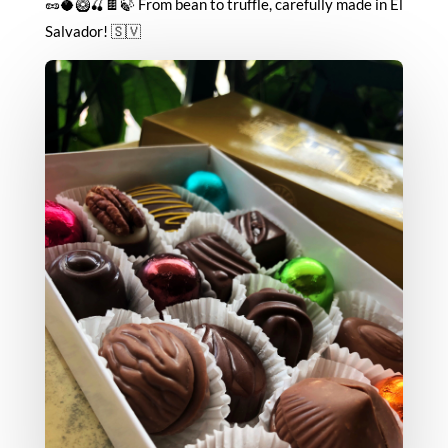
🥜🥥🥝🍒🍫🍃 From bean to truffle, carefully made in El
Salvador! 🇸🇻