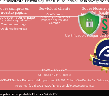
ue solicitaste. Prueba a ajustar tu búsqueda o usa la navegación su
obre compras en
Servicio al cliente
Sobre Nosotro
nuestra página
Política d
Contáctenos
Página web de Etcéter
Términos y Condiciones
ago debe hacer el pago
Restaurantes Shaw's
Política de privacidad
nsitividad a ingredientes
Garantía
Tiempos de entrega
Opciones de entrega
Certificado de seguridad 
Etcétera, S.A. de C.V.
NIT: 0614-171180-001-8
l CRAFT Basilea, Boulevard del Hipodromo #2-502, Colonia San Benito, San Salvador, 
Teléfono: +(503) 2511-4200 / Email:
servicio@etcetera.com.sv
egistradas propiedad de Etcétera, S.A. de C.V.