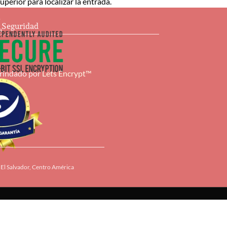
perior para localizar la entrada.
s
e Seguridad
a
brindado por
Lets Encrypt™
El Salvador, Centro América