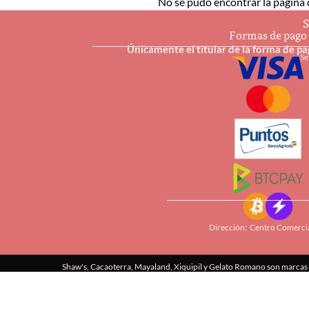
No se pudo encontrar la página q
S
Formas de pago
Únicamente el titular de la forma de p
Se
Dirección: Centro Comercia
Shaw's, Cacaoterra, Mayaland, Xiquipil y Gelato Romano son marcas r