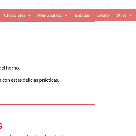
Blog
Restaurantes
eGift Card
Log In
Chocolates
Menú Salado
Bebidas
Gelato
Otros
del horno.
con estas delicias prácticas.
s