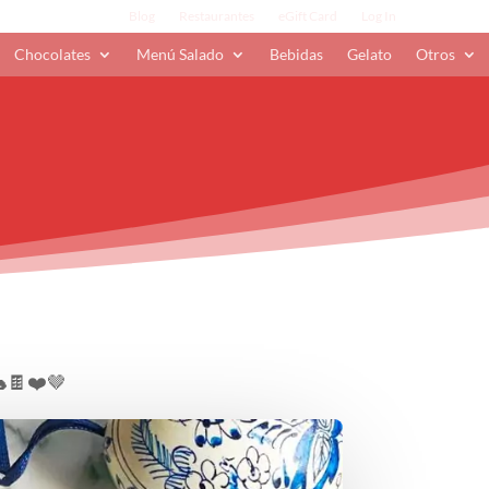
Blog
Restaurantes
eGift Card
Log In
Chocolates
Menú Salado
Bebidas
Gelato
Otros
🐇🍫❤️🤎