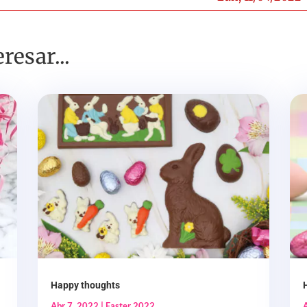
resar...
Happy thoughts
Abr 7, 2022
|
Easter 2022