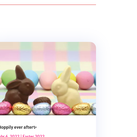
Hoppily ever after✨
Abr 6, 2022
|
Easter 2022