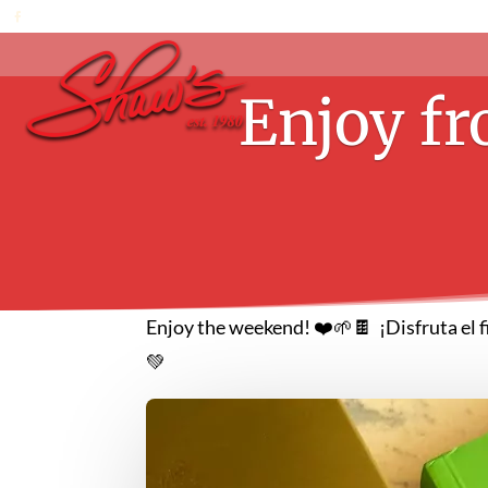
Enjoy fr
Enjoy the weekend! ❤️🌱🍫 ¡Disfruta el f
💚