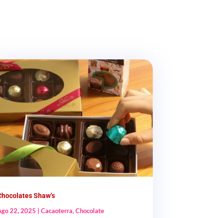
Chocolates Shaw’s
Ago 22, 2025
|
Cacaoterra
,
Chocolate