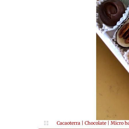

Cacaoterra
|
Chocolate
|
Micro b