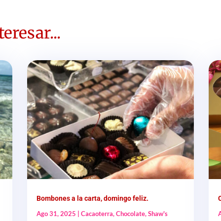
eresar...
Bombones a la carta, domingo feliz.
Ago 31, 2025
|
Cacaoterra
,
Chocolate
,
Shaw's