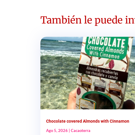
También le puede int
Chocolate covered Almonds with Cinnamon
Ago 5, 2026
|
Cacaoterra