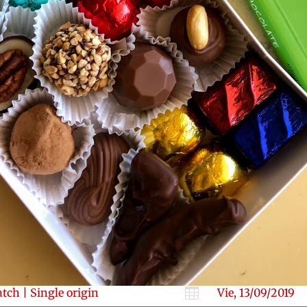
atch
|
Single origin

Vie, 13/09/2019