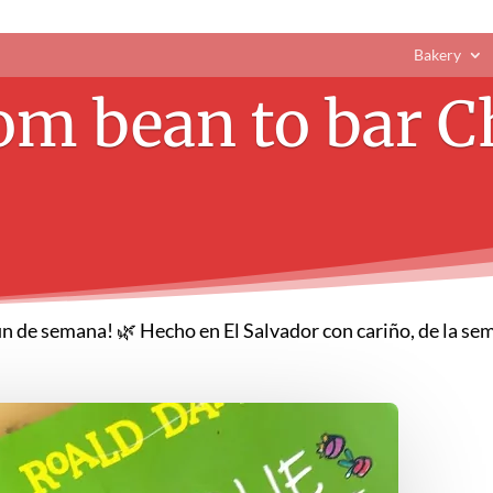
Bakery
om bean to bar C
in de semana! 🌿 Hecho en El Salvador con cariño, de la se