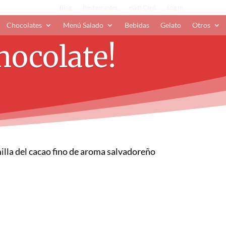
Blog
Restaurantes
eGift Card
Log In
Chocolates
Menú Salado
Bebidas
Gelato
Otros
hocolate!
milla del cacao fino de aroma salvadoreño