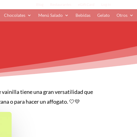
Blog
Restaurantes
eGift Card
Log In
Chocolates
Menú Salado
Bebidas
Gelato
Otros
 vainilla tiene una gran versatilidad que
ana o para hacer un affogato. 🤍💛