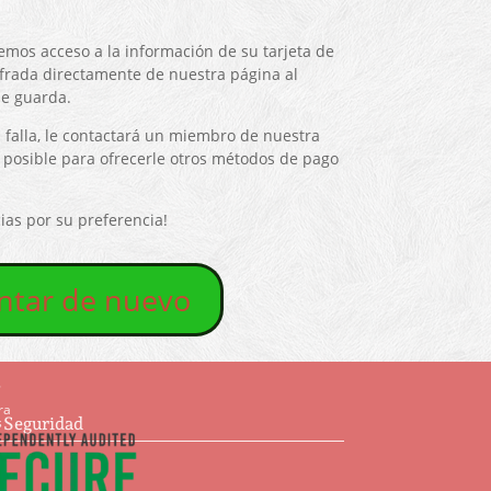
nemos acceso a la información de su tarjeta de
ifrada directamente de nuestra página al
se guarda.
i falla, le contactará un miembro de nuestra
 posible para ofrecerle otros métodos de pago
ias por su preferencia!
ntar de nuevo
s
ra
e Seguridad
s