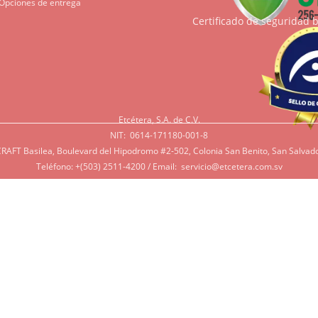
Opciones de entrega
Certificado de seguridad 
Etcétera, S.A. de C.V.
NIT: 0614-171180-001-8
RAFT Basilea, Boulevard del Hipodromo #2-502, Colonia San Benito, San Salvado
Teléfono: +(503) 2511-4200 / Email:
servicio@etcetera.com.sv
Sensitividad a ingredientes
tividad a algunos ingredientes por alergias, diábetes, o otras 
e tenga en mente que muchos de nuestros productos tienen ing
 azúcar, productos lácteos, soya, y otros que potencialmente pue
rsonas. Si tiene alguna de estas condiciones, por favor contác
r lo más de acorde a sus necesidades.
ábiles. Esto nos ayuda a poder