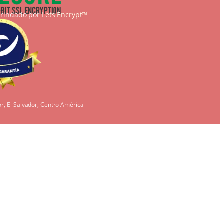
brindado por
Lets Encrypt™
r, El Salvador, Centro América
condiciones, es
redientes como
den ser dañinos
tenos para que