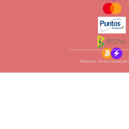
Dirección: Centro Comercial C
Si tiene sensi
imperativo qu
cacao, harina,
en algunas pe
podamos ofrece
Tiempos de entrega
Pedidos en nuestra pagina web son para entrega en dos dias h