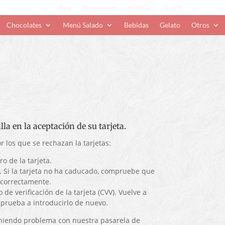
Blog
Restaurantes
eGift Card
Log In
Chocolates
Menú Salado
Bebidas
Gelato
Otros
la en la aceptación de su tarjeta.
los que se rechazan la tarjetas:
o de la tarjeta.
. Si la tarjeta no ha caducado, compruebe que
 correctamente.
o de verificación de la tarjeta (CVV). Vuelve a
rueba a introducirlo de nuevo.
niendo problema con nuestra pasarela de