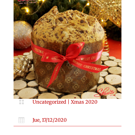

Uncategorized
|
Xmas 2020

Jue, 17/12/2020