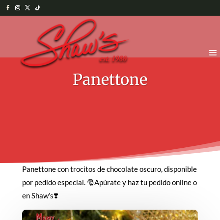
Panettone
Panettone con trocitos de chocolate oscuro, disponible
por pedido especial. 🎅Apúrate y haz tu pedido online o
en Shaw’s❣️