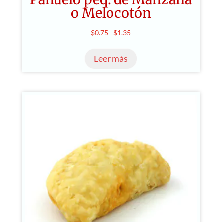
o Melocotón
Rango
$
0.75
-
$
1.35
de
Leer más
precios:
desde
$0.75
hasta
$1.35