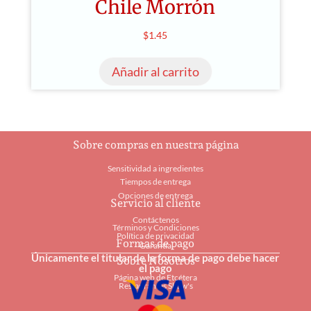
Chile Morrón
$
1.45
Añadir al carrito
Sobre compras en nuestra página
Sensitividad a ingredientes
Tiempos de entrega
Opciones de entrega
Servicio al cliente
Contáctenos
Términos y Condiciones
Política de privacidad
Formas de pago
Garantía
Únicamente el titular de la forma de pago debe hacer
Sobre Nosotros
el pago
Página web de Etcétera
Restaurantes Shaw's