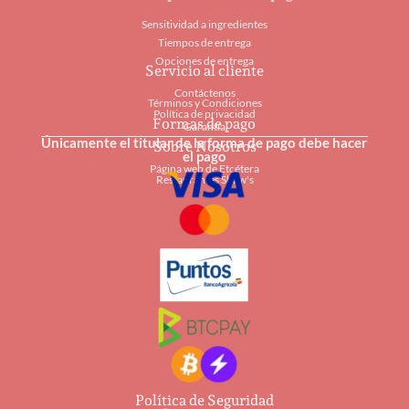
Sensitividad a ingredientes
Tiempos de entrega
Opciones de entrega
Servicio al cliente
Contáctenos
Términos y Condiciones
Política de privacidad
Formas de pago
Garantía
Únicamente el titular de la forma de pago debe hacer
Sobre Nosotros
el pago
Página web de Etcétera
Restaurantes Shaw's
Política de Seguridad