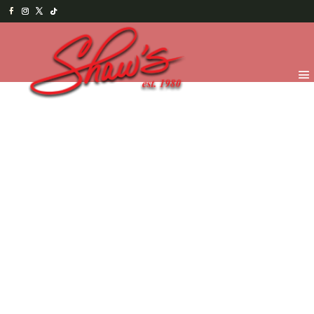
Inicio
/
Shaw's Bakery
/
Party Time
/ Croissant – Jamón
con queso