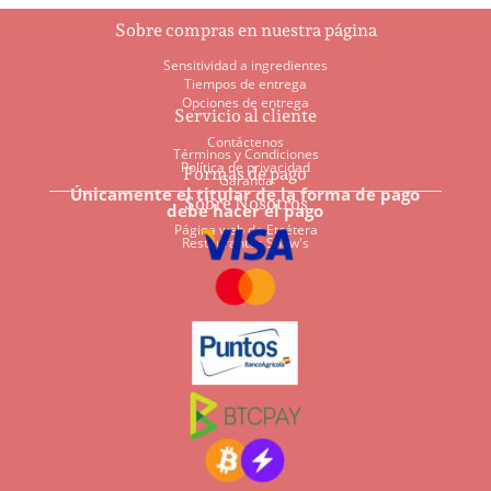
Sobre compras en nuestra página
Sensitividad a ingredientes
Tiempos de entrega
Opciones de entrega
Servicio al cliente
Contáctenos
Términos y Condiciones
Política de privacidad
Formas de pago
Garantía
Únicamente el titular de la forma de pago
Sobre Nosotros
debe hacer el pago
Página web de Etcétera
Restaurantes Shaw's