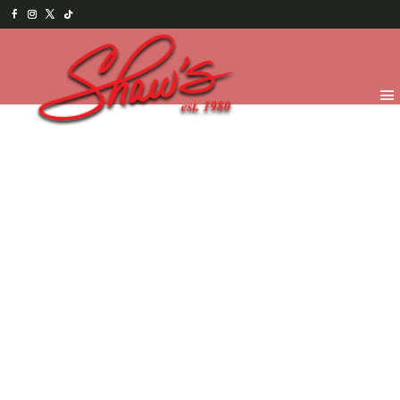
Inicio
/
Chocolates
/
Recubiertos
(Dragées)
/ Almendras recubiertas en chocolate y
glaseadas