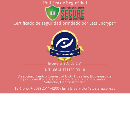
Política de Seguridad
Certificado de seguridad brindado por
Lets Encrypt™
Etcétera, S.A. de C.V.
NIT: 0614-171180-001-8
Dirección: Centro Comercial CRAFT Basilea, Boulevard del
Hipodromo #2-502, Colonia San Benito, San Salvador, El
Salvador, Centro América
Teléfono: +(503) 2511-4200 / Email:
servicio@etcetera.com.sv
Sensitividad a ingredientes
Si tiene sensitividad a
algunos ingredientes por
alergias, diábetes, o otras
condiciones, es imperativo
que tenga en mente que