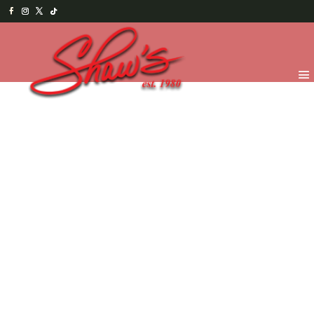
Inicio
/
Chocolates
/
Bolsas y Otros
/ Chocolate Blanco
30% cacao para Baking