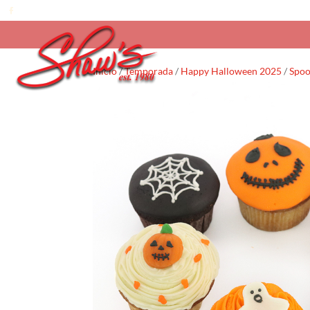
Inicio
/
Temporada
/
Happy Halloween 2025
/
Spoo