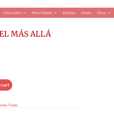
Blog
Restaurantes
eGift Card
Log In
Chocolates
Menú Salado
Bebidas
Gelato
Otros
EL MÁS ALLÁ
 cart
ooky Treats