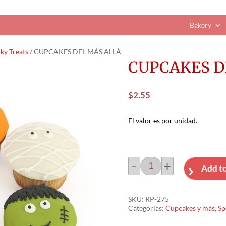
Bakery
ky Treats
/ CUPCAKES DEL MÁS ALLÁ
CUPCAKES D
$
2.55
El valor es por unidad.
-
+
Add to
CUPCAKES
DEL
MÁS
SKU:
RP-275
ALLÁ
Categorías:
Cupcakes y más
,
Sp
cantidad