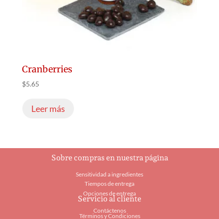
Cranberries
$
5.65
Leer más
Sobre compras en nuestra página
Sensitividad a ingredientes
Tiempos de entrega
Opciones de entrega
Servicio al cliente
Contáctenos
Términos y Condiciones