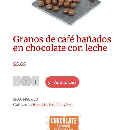
Granos de café bañados
en chocolate con leche
$
5.85
-
+
Add to cart
Granos
de
SKU:
HSC620
café
Categoría:
Recubiertos (Dragées)
bañados
en
chocolate