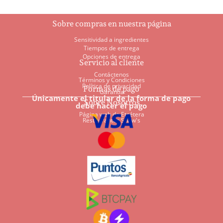
Sobre compras en nuestra página
Sensitividad a ingredientes
Tiempos de entrega
Opciones de entrega
Servicio al cliente
Contáctenos
Términos y Condiciones
Política de privacidad
Formas de pago
Garantía
Únicamente el titular de la forma de pago
Sobre Nosotros
debe hacer el pago
Página web de Etcétera
Restaurantes Shaw's