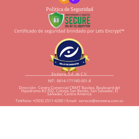
Política de Seguridad
Certificado de seguridad brindado por
Lets Encrypt™
Etcétera, S.A. de C.V.
NIT: 0614-171180-001-8
Dirección: Centro Comercial CRAFT Basilea, Boulevard del
Hipodromo #2-502, Colonia San Benito, San Salvador, El
Salvador, Centro América
Teléfono: +(503) 2511-4200 / Email:
servicio@etcetera.com.sv
Sensitividad a ingredientes
Si tiene sensitividad a
algunos ingredientes por
alergias, diábetes, o otras
condiciones, es imperativo