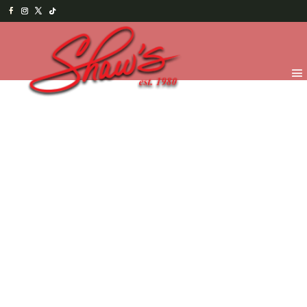
Inicio
/
Menu Salado
/
Especialidades
/ Hot chicken
pot pie – familiar