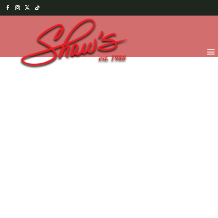
Inicio
/
Temporada
/
Valentine's 2026
/
VDay Figuras de
Chocolate
/ ILU – I Love You