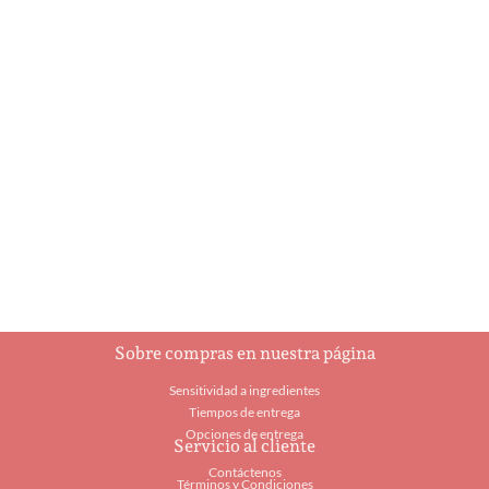
Ballerina
Botella de
champagne
$
8.25
$
21.95
Añadir al carrito
Añadir al carrito
Sobre compras en nuestra página
Sensitividad a ingredientes
Tiempos de entrega
Opciones de entrega
Servicio al cliente
Contáctenos
Términos y Condiciones