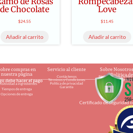
Ramo de Rosas
Rompecabeza
de Chocolate
Love
$
24.55
$
11.45
Añadir al carrito
Añadir al carrito
obre compras en
Servicio al cliente
Sobre Nosotro
nuestra página
Política d
Contáctenos
Página web de Etcéter
Términos y Condiciones
ago debe hacer el pago
Restaurantes Shaw's
Política de privacidad
nsitividad a ingredientes
Garantía
Tiempos de entrega
Opciones de entrega
Certificado de seguridad 