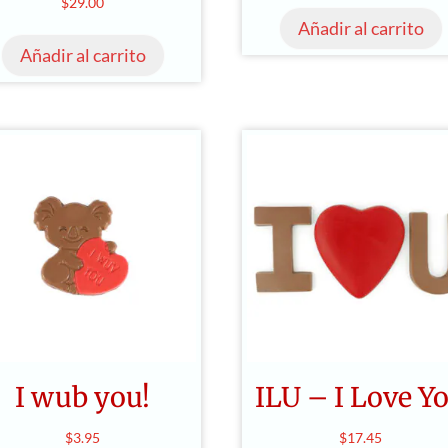
$
29.00
Añadir al carrito
Añadir al carrito
I wub you!
ILU – I Love Y
$
3.95
$
17.45