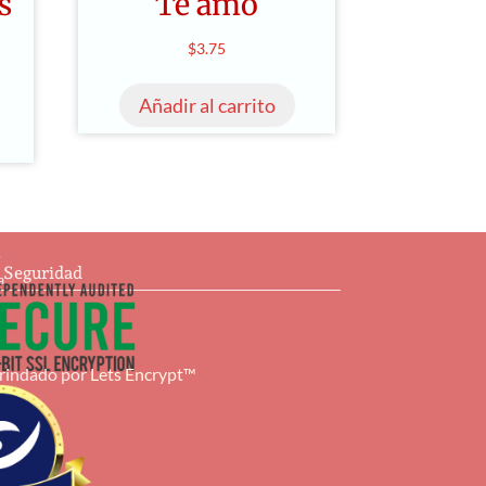
s
Te amo
$
3.75
Añadir al carrito
s
e Seguridad
a
brindado por
Lets Encrypt™