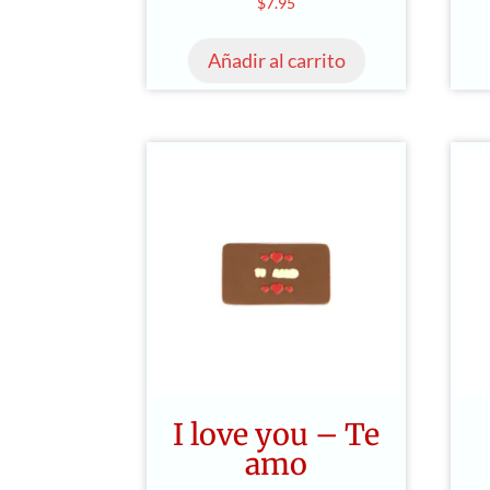
$
7.95
Añadir al carrito
I love you – Te
amo