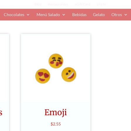
Blog
Restaurantes
eGift Card
Log In
Chocolates
Menú Salado
Bebidas
Gelato
Otros
s
Emoji
$
2.55