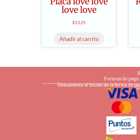
Placa love love
love love
$
13.25
Añadir al carrito
S
Formas de pago
Únicamente el titular de la forma de p
Se