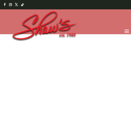
Inicio
/
Temporada
/
Valentine's 2026
/
VDay Figuras
de Chocolate
/ Te amo