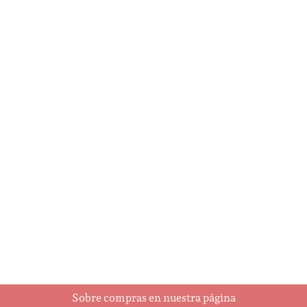
A Holly Jolly Christmas
Ajedrez
$
5.95
$
93.00
Añadir al
Añadir al
carrito
carrito
Sobre compras en nuestra página