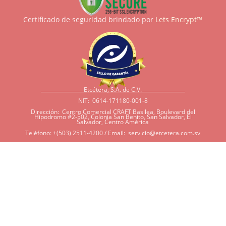
Certificado de seguridad brindado por
Lets Encrypt™
Etcétera, S.A. de C.V.
NIT: 0614-171180-001-8
Dirección: Centro Comercial CRAFT Basilea, Boulevard del
Hipodromo #2-502, Colonia San Benito, San Salvador, El
Salvador, Centro América
Teléfono: +(503) 2511-4200 / Email:
servicio@etcetera.com.sv
Sensitividad a ingredientes
Si tiene sensitividad a
algunos ingredientes por
alergias, diábetes, o otras
condiciones, es imperativo
que tenga en mente que
muchos de nuestros
productos tienen