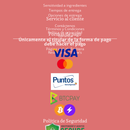
Sensitividad a ingredientes
Tiempos de entrega
Opciones de entrega
Servicio al cliente
Contáctenos
Términos y Condiciones
Política de privacidad
Formas de pago
Garantía
Únicamente el titular de la forma de pago
Sobre Nosotros
debe hacer el pago
Página web de Etcétera
Restaurantes Shaw's
Política de Seguridad