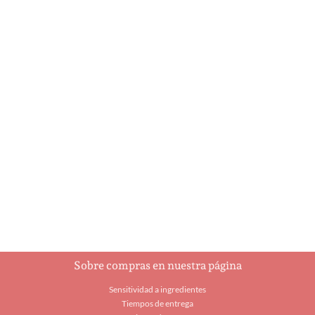
A Holly Jolly
Ajedrez
Christmas
$
93.00
$
5.95
Añadir al carrito
Añadir al carrito
Sobre compras en nuestra página
Sensitividad a ingredientes
Tiempos de entrega