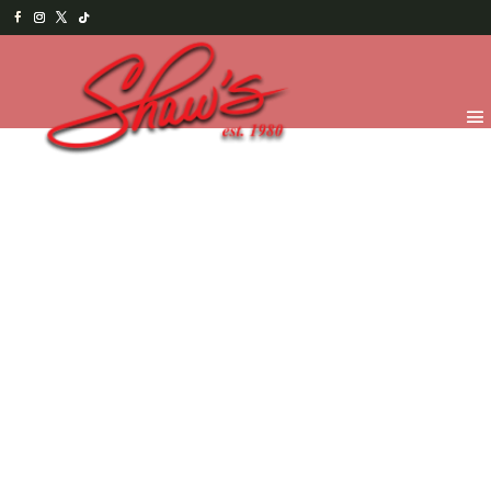
Inicio
/
Temporada
/
Valentine's 2026
/
VDay Figuras de
Chocolate
/ Key to my heart