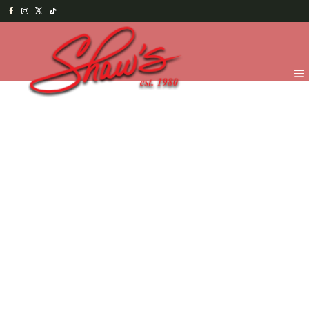
Inicio
/
Chocolates
/
Bolsas y Otros
/ Monedas de
chocolate oscuro 51% cacao