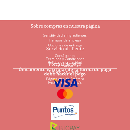
Sobre compras en nuestra página
Sensitividad a ingredientes
Tiempos de entrega
Opciones de entrega
Servicio al cliente
Contáctenos
Términos y Condiciones
Política de privacidad
Formas de pago
Garantía
Únicamente el titular de la forma de pago
Sobre Nosotros
debe hacer el pago
Página web de Etcétera
Restaurantes Shaw's