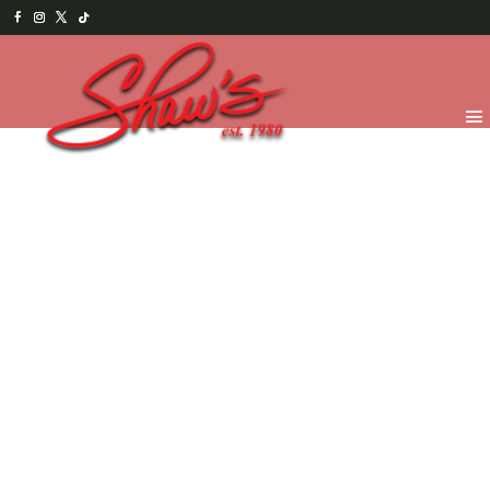
Inicio
/
Chocolates
/
Bolsas y Otros
/ Monedas de
chocolate con leche 41% cacao