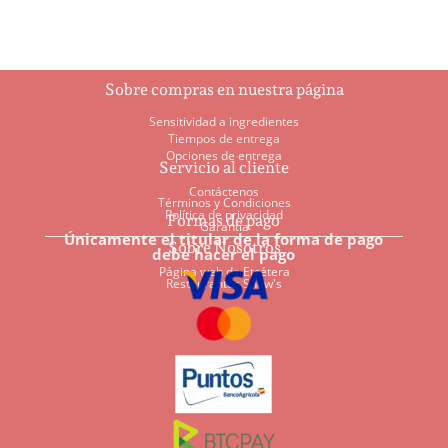
Sobre compras en nuestra página
Sensitividad a ingredientes
Tiempos de entrega
Opciones de entrega
Servicio al cliente
Contáctenos
Términos y Condiciones
Política de privacidad
Formas de pago
Garantía
Únicamente el titular de la forma de pago
Sobre Nosotros
debe hacer el pago
Página web de Etcétera
Restaurantes Shaw's