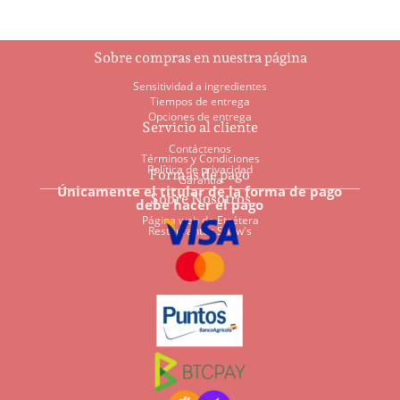
Sobre compras en nuestra página
Sensitividad a ingredientes
Tiempos de entrega
Opciones de entrega
Servicio al cliente
Contáctenos
Términos y Condiciones
Política de privacidad
Formas de pago
Garantía
Únicamente el titular de la forma de pago
Sobre Nosotros
debe hacer el pago
Página web de Etcétera
Restaurantes Shaw's