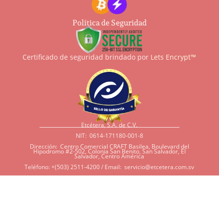
Política de Seguridad
Certificado de seguridad brindado por
Lets Encrypt™
Etcétera, S.A. de C.V.
NIT: 0614-171180-001-8
Dirección: Centro Comercial CRAFT Basilea, Boulevard del
Hipodromo #2-502, Colonia San Benito, San Salvador, El
Salvador, Centro América
Teléfono: +(503) 2511-4200 / Email:
servicio@etcetera.com.sv
Sensitividad a ingredientes
Si tiene sensitividad a
algunos ingredientes por
alergias, diábetes, o otras