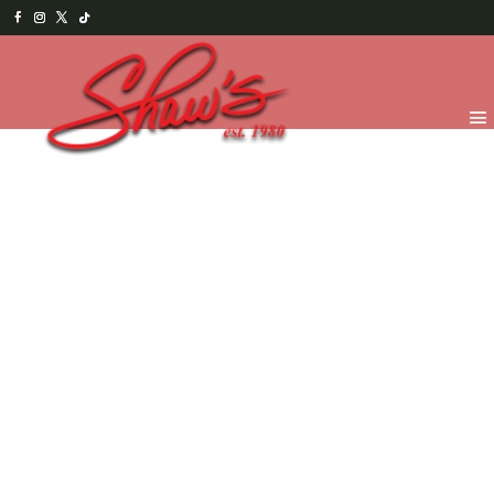
Inicio
/
Temporada
/
Happy Halloween 2025
/
Spooky
Treats
/ PAN DE CALABAZA