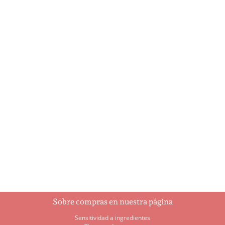
A Holly Jolly Christmas
Ajedrez
$
5.95
$
93.00
Añadir al
Añadir al
carrito
carrito
Sobre compras en nuestra página
Sensitividad a ingredientes