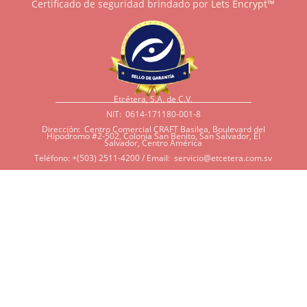
Certificado de seguridad brindado por
Lets Encrypt™
Etcétera, S.A. de C.V.
NIT: 0614-171180-001-8
Dirección: Centro Comercial CRAFT Basilea, Boulevard del
Hipodromo #2-502, Colonia San Benito, San Salvador, El
Salvador, Centro América
Teléfono: +(503) 2511-4200 / Email:
servicio@etcetera.com.sv
Sensitividad a ingredientes
Si tiene sensitividad a
algunos ingredientes por
alergias, diábetes, o otras
condiciones, es imperativo
que tenga en mente que
muchos de nuestros
productos tienen
ingredientes como cacao,
harina, azúcar, productos