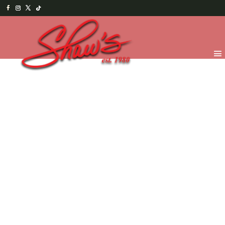
Inicio
/
Temporada
/
Feliz día del Profesor
/ Pizarra