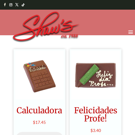
Calculadora
Felicidades
Profe!
$
17.45
$
3.40