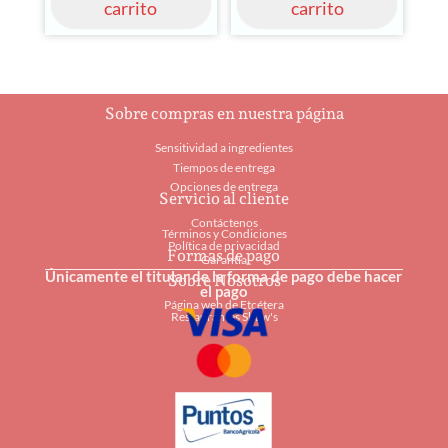
carrito
carrito
Sobre compras en nuestra página
Sensitividad a ingredientes
Tiempos de entrega
Opciones de entrega
Servicio al cliente
Contáctenos
Términos y Condiciones
Política de privacidad
Formas de pago
Garantía
Únicamente el titular de la forma de pago debe hacer
Sobre Nosotros
el pago
Página web de Etcétera
Restaurantes Shaw's