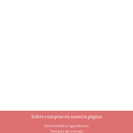
A Holly Jolly Christmas
Ajedrez
$
5.95
$
93.00
Añadir al
Añadir al
carrito
carrito
Sobre compras en nuestra página
Sensitividad a ingredientes
Tiempos de entrega