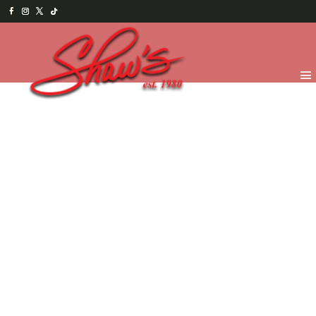
Inicio
/
Temporada
/
Feliz día del Profesor
/ Set –
Camino a la Escuela