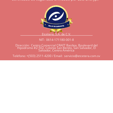
Etcétera, S.A. de C.V.
NIT: 0614-171180-001-8
Dirección: Centro Comercial CRAFT Basilea, Boulevard del
Hipodromo #2-502, Colonia San Benito, San Salvador, El
Salvador, Centro América
Teléfono: +(503) 2511-4200 / Email:
servicio@etcetera.com.sv
Sensitividad a ingredientes
Si tiene sensitividad a
algunos ingredientes por
alergias, diábetes, o otras
condiciones, es imperativo
que tenga en mente que
muchos de nuestros
productos tienen
ingredientes como cacao,
harina, azúcar, productos