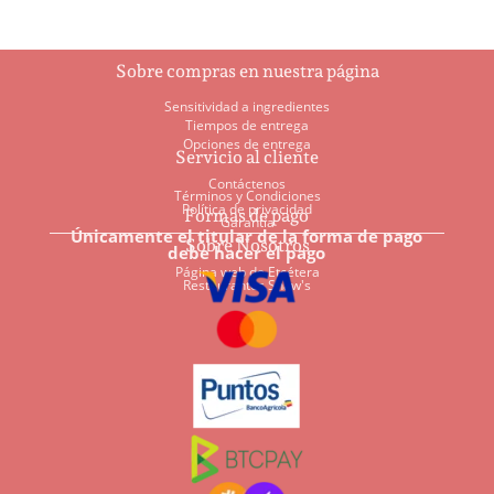
Sobre compras en nuestra página
Sensitividad a ingredientes
Tiempos de entrega
Opciones de entrega
Servicio al cliente
Contáctenos
Términos y Condiciones
Política de privacidad
Formas de pago
Garantía
Únicamente el titular de la forma de pago
Sobre Nosotros
debe hacer el pago
Página web de Etcétera
Restaurantes Shaw's