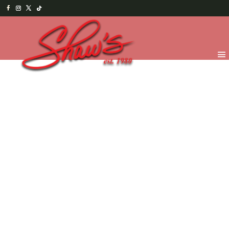
Inicio
/
Menu Salado
/
Panini
/ Panini de Roast beef