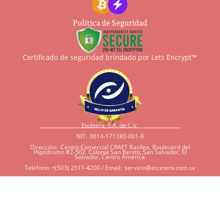
Política de Seguridad
Certificado de seguridad brindado por
Lets Encrypt™
Etcétera, S.A. de C.V.
NIT: 0614-171180-001-8
Dirección: Centro Comercial CRAFT Basilea, Boulevard del
Hipodromo #2-502, Colonia San Benito, San Salvador, El
Salvador, Centro América
Teléfono: +(503) 2511-4200 / Email:
servicio@etcetera.com.sv
Sensitividad a ingredientes
Si tiene sensitividad a
algunos ingredientes por
alergias, diábetes, o otras