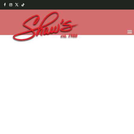
Inicio
/
Shaw's Bakery
/
Pies y Pasteles
/
Línea sin
Azúcar
/ Zanahoria sin Azúcar