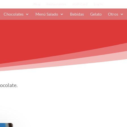
Blog
Restaurantes
eGift Card
Log In
Chocolates
Menú Salado
Bebidas
Gelato
Otros
hocolate.