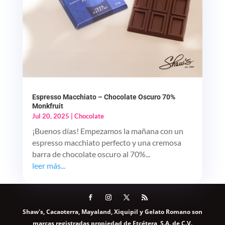
Espresso Macchiato – Chocolate Oscuro 70%
Monkfruit
Jul 20, 2025
|
Chocolate
¡Buenos días! Empezamos la mañana con un
espresso macchiato perfecto y una cremosa
barra de chocolate oscuro al 70%...
leer más...
Shaw's, Cacaoterra, Mayaland, Xiquipil y Gelato Romano son
marcas registradas propiedad de Etcétera, S.A. de C.V.