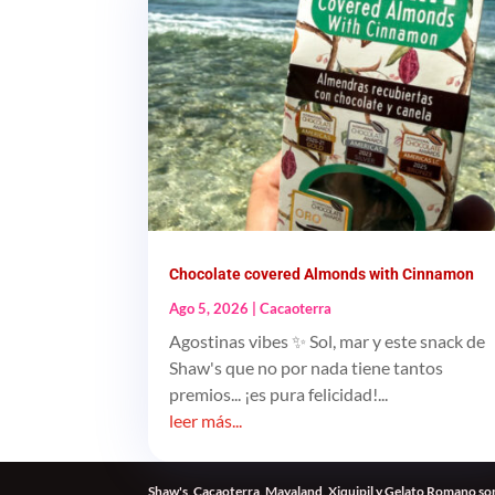
Chocolate covered Almonds with Cinnamon
Ago 5, 2026
|
Cacaoterra
Agostinas vibes ✨ Sol, mar y este snack de
Shaw's que no por nada tiene tantos
premios... ¡es pura felicidad!...
leer más...
Shaw's, Cacaoterra, Mayaland, Xiquipil y Gelato Romano son