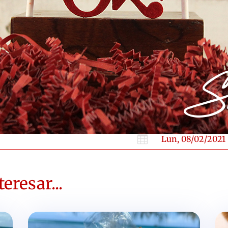

Lun, 08/02/2021
eresar...