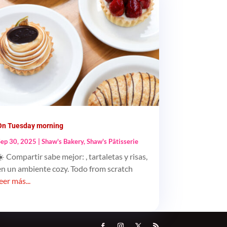
On Tuesday morning
Sep 30, 2025
|
Shaw's Bakery
,
Shaw's Pâtisserie
☀️ Compartir sabe mejor: , tartaletas y risas,
en un ambiente cozy. Todo from scratch
leer más...