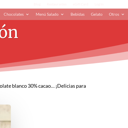
Blog
Restaurantes
eGift Card
Log In
Chocolates
Menú Salado
Bebidas
Gelato
Otros
zón
olate blanco 30% cacao… ¡Delicias para