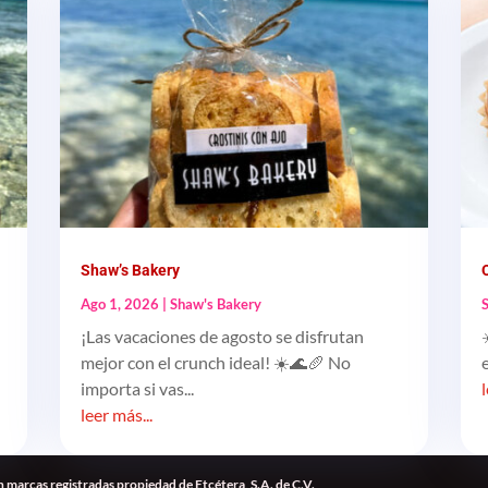
Shaw’s Bakery
Ago 1, 2026
|
Shaw's Bakery
¡Las vacaciones de agosto se disfrutan
mejor con el crunch ideal! ☀️🌊🥖 No
importa si vas...
leer más...
 marcas registradas propiedad de Etcétera, S.A. de C.V.