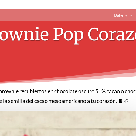
Bakery
ownie Pop Cora
rownie recubiertos en chocolate oscuro 51% cacao o choc
e la semilla del cacao mesoamericano a tu corazón. 🍫🌱