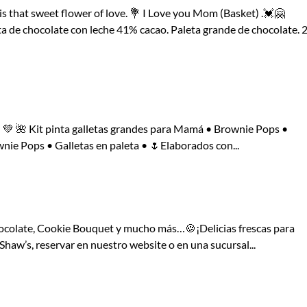
 is that sweet flower of love. 💐 I Love you Mom (Basket) .💓🤗
ta de chocolate con leche 41% cacao. Paleta grande de chocolate. 
‍👧💚 🌺 Kit pinta galletas grandes para Mamá • Brownie Pops •
nie Pops • Galletas en paleta • 🌷Elaborados con...
chocolate, Cookie Bouquet y mucho más…🍪¡Delicias frescas para
haw’s, reservar en nuestro website o en una sucursal...