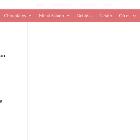
Blog
Restaurantes
eGift Card
Log In
Chocolates
Menú Salado
Bebidas
Gelato
Otros
han
 a