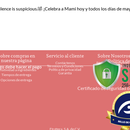
silence is suspicious.🤣 ¡Celebra a Mami hoy y todos los días de ma
obre compras en
Servicio al cliente
Sobre Nosotro
nuestra página
Política d
Contáctenos
Página web de Etcéter
Términos y Condiciones
ago debe hacer el pago
Restaurantes Shaw's
Política de privacidad
nsitividad a ingredientes
Garantía
Tiempos de entrega
Opciones de entrega
Certificado de seguridad 
Etcétera, S.A. de C.V.