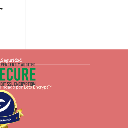
yo,
s
e Seguridad
a
brindado por
Lets Encrypt™