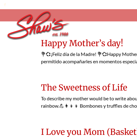
Happy Mother’s day!
💐💞¡Feliz día de la Madre! 💐💞Happy Mother
permitido acompañarles en momentos especiales
The Sweetness of Life
To describe my mother would be to write about a
rainbow.💪👩‍👦‍👦 Bombones y truffles de choco
I Love you Mom (Basket