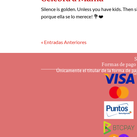
Silence is golden. Unless you have kids. Then 
porque ella se lo merece! 💐❤️
« Entradas Anteriores
S
Formas de pago
Únicamente el titular de la forma de p
Se