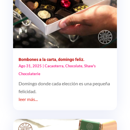
Bombones a la carta, domingo feliz.
Ago 31, 2025
|
Cacaoterra
,
Chocolate
,
Shaw's
Chocolaterie
Domingo donde cada elección es una pequeña
felicidad.
leer más...