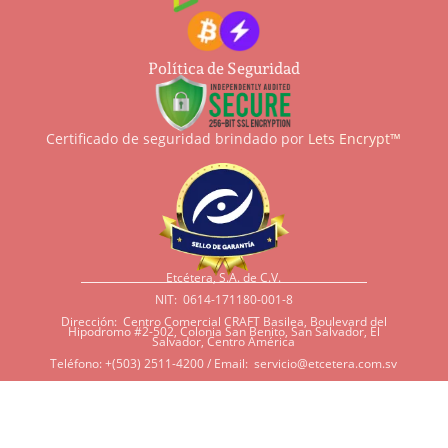
Política de Seguridad
Certificado de seguridad brindado por
Lets Encrypt™
Etcétera, S.A. de C.V.
NIT: 0614-171180-001-8
Dirección: Centro Comercial CRAFT Basilea, Boulevard del
Hipodromo #2-502, Colonia San Benito, San Salvador, El
Salvador, Centro América
Teléfono: +(503) 2511-4200 / Email:
servicio@etcetera.com.sv
Sensitividad a ingredientes
Si tiene sensitividad a
algunos ingredientes por