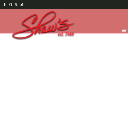
Inicio
/
Shaw's Bakery
/
Pies y
Pasteles
/
Pasteles
/ Caramelo