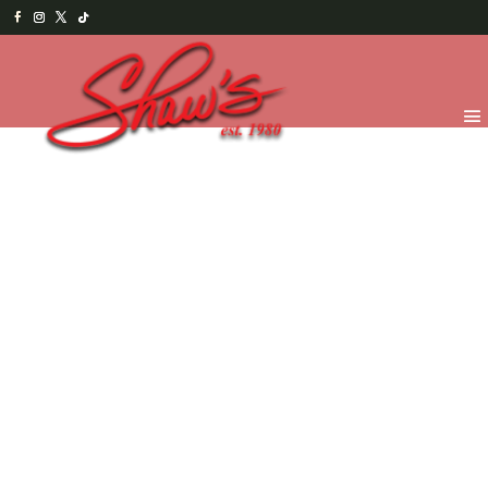
Inicio
/
Shaw's Bakery
/
Pies y
Pasteles
/
Pasteles
/ Chantilly