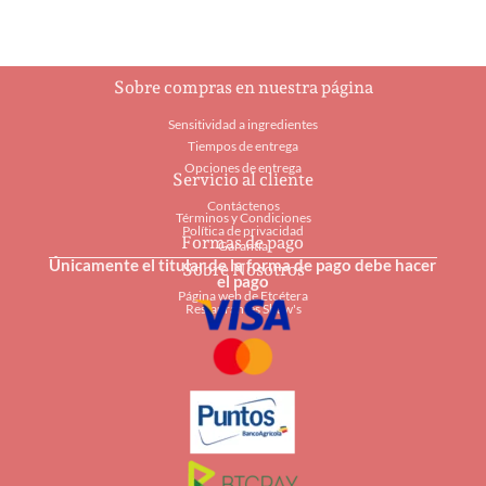
múltiples
múlti
hasta
hasta
$40.00
$41.95
variantes.
varia
Las
Las
Sobre compras en nuestra página
opciones
opcio
Sensitividad a ingredientes
se
se
Tiempos de entrega
Opciones de entrega
pueden
pued
Servicio al cliente
Contáctenos
elegir
elegir
Términos y Condiciones
Política de privacidad
Formas de pago
en
en
Garantía
Únicamente el titular de la forma de pago debe hacer
Sobre Nosotros
la
la
el pago
Página web de Etcétera
página
págin
Restaurantes Shaw's
de
de
producto
produ