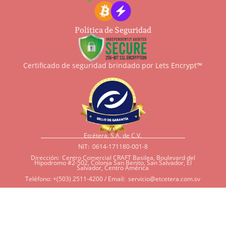
Política de Seguridad
Certificado de seguridad brindado por
Lets Encrypt™
Etcétera, S.A. de C.V.
NIT: 0614-171180-001-8
Dirección: Centro Comercial CRAFT Basilea, Boulevard del
Hipodromo #2-502, Colonia San Benito, San Salvador, El
Salvador, Centro América
Teléfono: +(503) 2511-4200 / Email:
servicio@etcetera.com.sv
Sensitividad a ingredientes
Si tiene sensitividad a
algunos ingredientes por