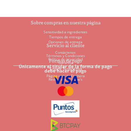
Sobre compras en nuestra página
Sensitividad a ingredientes
Tiempos de entrega
Opciones de entrega
Servicio al cliente
Contáctenos
Términos y Condiciones
Política de privacidad
Formas de pago
Garantía
Únicamente el titular de la forma de pago
Sobre Nosotros
debe hacer el pago
Página web de Etcétera
Restaurantes Shaw's