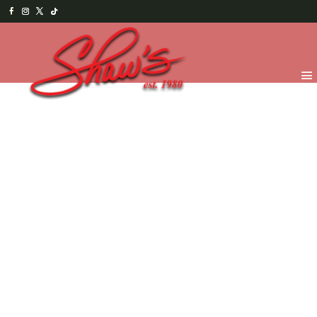
Inicio
/
Chocolates
/
Truffles y Bombones
/
51% Cacao
(Oscuro)
/ Caramelo con sal de mar