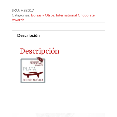
de
SKU:
HSB017
Chocolate
Categorías:
Bolsas y Otros
,
International Chocolate
con
Awards
Naranja
y
Descripción
un
toque
Descripción
de
Chile
cantidad