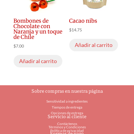
Bombones de
Cacao nibs
Chocolate con
$
14.75
Naranja y un toque
de Chile
Añadir al carrito
$
7.00
Añadir al carrito
Sobre compras en nuestra página
Sensitividad a ingredientes
Tiempos de entrega
Opciones de entrega
Servicio al cliente
Contáctenos
Términos y Condiciones
Política de privacidad
Formas de pago