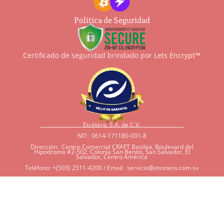
Política de Seguridad
Certificado de seguridad brindado por
Lets Encrypt™
Etcétera, S.A. de C.V.
NIT: 0614-171180-001-8
Dirección: Centro Comercial CRAFT Basilea, Boulevard del
Hipodromo #2-502, Colonia San Benito, San Salvador, El
Salvador, Centro América
Teléfono: +(503) 2511-4200 / Email:
servicio@etcetera.com.sv
Sensitividad a ingredientes
Si tiene sensitividad a
algunos ingredientes por
alergias, diábetes, o otras