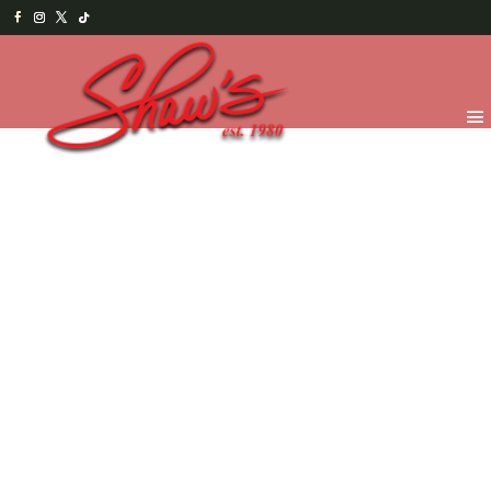
Inicio
/
Chocolates
/
Truffles y Bombones
/
41% Cacao
(Leche)
/ Criollo de marañón