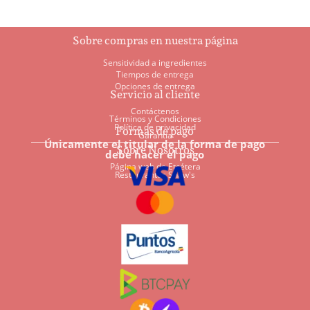
Sobre compras en nuestra página
Sensitividad a ingredientes
Tiempos de entrega
Opciones de entrega
Servicio al cliente
Contáctenos
Términos y Condiciones
Política de privacidad
Formas de pago
Garantía
Únicamente el titular de la forma de pago
Sobre Nosotros
debe hacer el pago
Página web de Etcétera
Restaurantes Shaw's