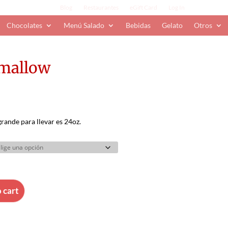
Blog
Restaurantes
eGift Card
Log In
Chocolates
Menú Salado
Bebidas
Gelato
Otros
mallow
grande para llevar es 24oz.
 cart