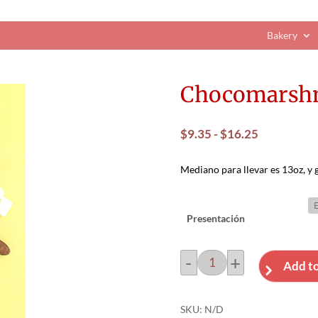
Bakery
Chocomarsh
Rango
$
9.35
-
$
16.25
de
precios:
Mediano para llevar es 13oz, y 
desde
$9.35
hasta
Presentación
$16.25
-
+
Add to
Chocomarshmallow
cantidad
SKU:
N/D