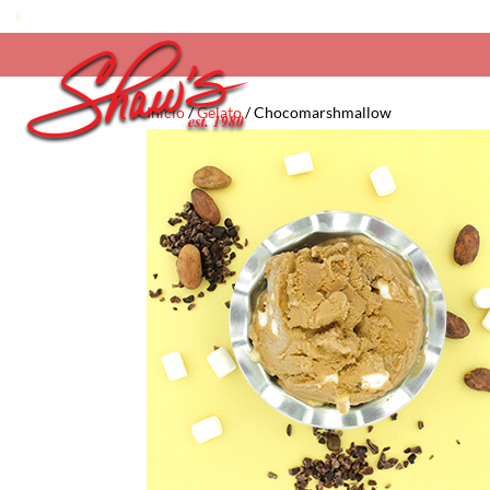
Inicio
/
Gelato
/ Chocomarshmallow