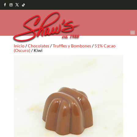
Inicio
/
Chocolates
/
Truffles y Bombones
/
51% Cacao
(Oscuro)
/ Kiwi