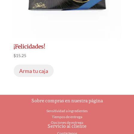
¡Felicidades!
$
15.25
Arma tu caja
Sobre compras en nuestra página
Sensitividad a ingredientes
Tiempos de entrega
Opciones de entrega
Servicio al cliente
Contáctenos