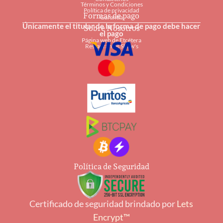
Términos y Condiciones
Política de privacidad
Formas de pago
Garantía
Únicamente el titular de la forma de pago debe hacer
Sobre Nosotros
el pago
Página web de Etcétera
Restaurantes Shaw's
Política de Seguridad
Certificado de seguridad brindado por
Lets
Encrypt™