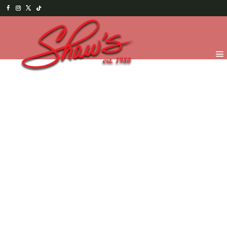
Inicio
/
Chocolates
/
Truffles y Bombones
/
41% Cacao
(Leche)
/ Trébol de Menta