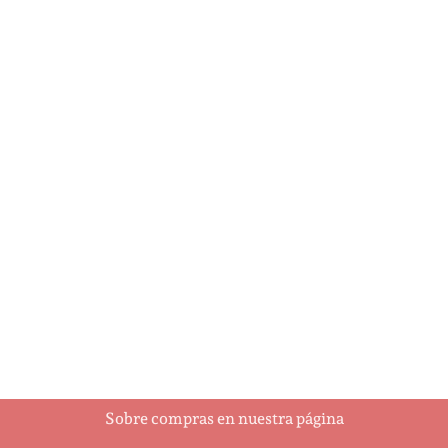
Felicidades…
¡Felicidades!
$
15.25
$
15.25
Añadir al carrito
Añadir al carrito
Sobre compras en nuestra página