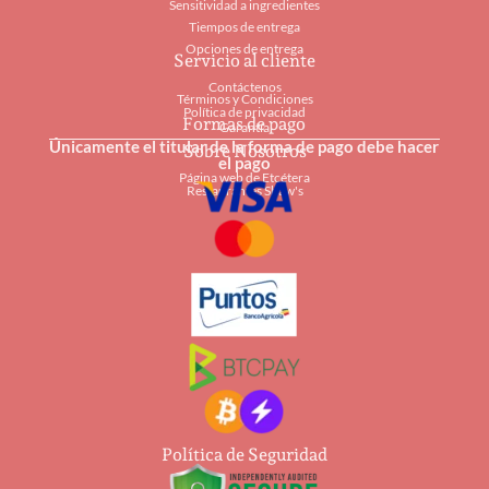
Sensitividad a ingredientes
Tiempos de entrega
Opciones de entrega
Servicio al cliente
Contáctenos
Términos y Condiciones
Política de privacidad
Formas de pago
Garantía
Únicamente el titular de la forma de pago debe hacer
Sobre Nosotros
el pago
Página web de Etcétera
Restaurantes Shaw's
Política de Seguridad