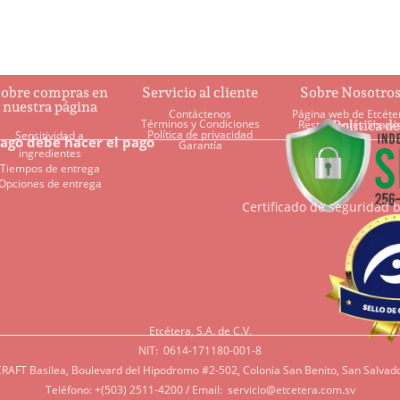
obre compras en
Servicio al cliente
Sobre Nosotro
nuestra página
Contáctenos
Página web de Etcéte
Términos y Condiciones
Política d
Restaurantes Shaw'
Política de privacidad
Sensitividad a
pago debe hacer el pago
Garantía
ingredientes
Tiempos de entrega
Opciones de entrega
Certificado de seguridad 
Etcétera, S.A. de C.V.
NIT: 0614-171180-001-8
RAFT Basilea, Boulevard del Hipodromo #2-502, Colonia San Benito, San Salvado
Teléfono: +(503) 2511-4200 / Email:
servicio@etcetera.com.sv