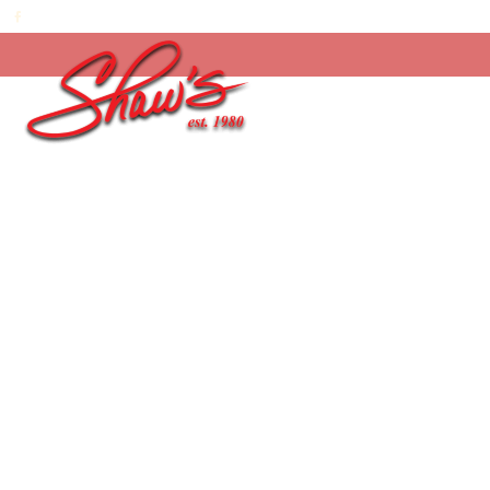
Inicio
/
Chocolates
/
Truffles y Bombones
/
41%