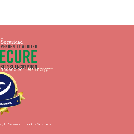
s
ra
e Seguridad
s
brindado por
Lets Encrypt™
r, El Salvador, Centro América