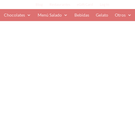
Blog
Restaurantes
eGift Card
Log In
Chocolates
Menú Salado
Bebidas
Gelato
Otros
afé
uro 51% cacao.
% Cacao (Leche)
,
TyB_ArmaTuCaja