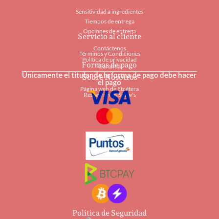
Sensitividad a ingredientes
Tiempos de entrega
Opciones de entrega
Servicio al cliente
Contáctenos
Términos y Condiciones
Política de privacidad
Formas de pago
Garantía
Únicamente el titular de la forma de pago debe hacer
Sobre Nosotros
el pago
Página web de Etcétera
Restaurantes Shaw's
Política de Seguridad