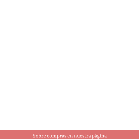
Felicidades…
¡Felicidades!
$
15.25
$
15.25
Añadir al carrito
Añadir al carrito
Sobre compras en nuestra página