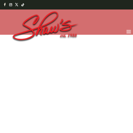
Inicio
/
Chocolates
/
Truffles y Bombones
/
51% Cacao
(Oscuro)
/ Truffle de Cointreau